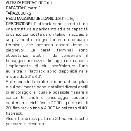
ALTEZZA PORTA:
0,000 mt
CAPACITÀ:
0 metri 3
TARA:
2600 kg
PESO MASSIMO DEL CARICO:
30150 kg
DESCRIZIONE:
I Flattrack sono costituiti da
una struttura a pavimento ad alta capacità
di carico composta da un telaio in acciaio e
un pavimento in legno tenero e due pareti
terminali, che possono essere fisse o
pieghevoli. Le pareti terminali sono
abbastanza stabili ​​ da consentire il
fissaggio dei mezzi di fissaggio del carico e
l'impilamento di più scaffalature l'una
sull'altra. I Flattrack sono disponibili nelle
misure da 20' e 40'.
Sulle sponde laterali, sui montanti angolari
e sul pavimento sono installati diversi anelli
di ancoraggio ai quali è possibile fissare il
carico. Gli anelli di ancoraggio possono
sostenere carichi fino a 2.000 kg nel caso di
20' flat-rack o fino a 4.000 kg nel caso di 40'
flat-rack.
Alcuni tipi di rack piatti da 20 'hanno tasche
per carrello elevatore.
I flatrack da 40 piedi hanno tunnel a collo