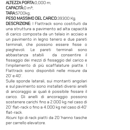
ALTEZZA PORTA:
0,000 m;
CAPACITÀ:
0 m³;
TARA:
5700kg;
PESO MASSIMO DEL CARICO:
39300 Kg;
DESCRIZIONE:
I Flattrack sono costituiti da
una struttura a pavimento ad alta capacità
di carico composta da un telaio in acciaio e
un pavimento in legno tenero e due pareti
terminali, che possono essere fisse o
pieghevoli. Le pareti terminali sono
abbastanza stabili ​​ da consentire il
fissaggio dei mezzi di fissaggio del carico e
l'impilamento di più scaffalature piatte. I
Flattrack sono disponibili nelle misure da
20' e 40'.
Sulle sponde laterali, sui montanti angolari
e sul pavimento sono installati diversi anelli
di ancoraggio ai quali è possibile fissare il
carico. Gli anelli di ancoraggio possono
sostenere carichi fino a 2.000 kg nel caso di
20' flat-rack o fino a 4.000 kg nel caso di 40'
flat-rack.
Alcuni tipi di rack piatti da 20 'hanno tasche
per carrello elevatore.
I flatrack da 40 piedi hanno tunnel a collo