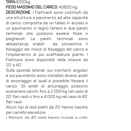
TARA:
4200kg;
PESO MASSIMO DEL CARICO:
40800 kg;
DESCRIZIONE:
I Flattrack sono costituiti da
una struttura a pavimento ad alta capacità
di carico composta da un telaio in acciaio e
un pavimento in legno tenero e due pareti
terminali, che possono essere fisse o
pieghevoli. Le pareti terminali sono
abbastanza stabili ​​ da consentire il
fissaggio dei mezzi di fissaggio del carico e
l'impilamento di più scaffalature piatte. I
Flattrack sono disponibili nelle misure da
20' e 40'.
Sulle sponde laterali, sui montanti angolari
e sul pavimento sono installati diversi anelli
di ancoraggio ai quali è possibile fissare il
carico. Gli anelli di ancoraggio possono
sostenere carichi fino a 2.000 kg nel caso di
20' flat-rack o fino a 4.000 kg nel caso di 40'
flat-rack.
Alcuni tipi di rack piatti da 20 'hanno tasche
per carrello elevatore.
I flatrack da 40 piedi hanno tunnel a collo
d'oca a ciascuna estremità. Inoltre, sono
talvolta dotati di verricelli d'ormeggio con